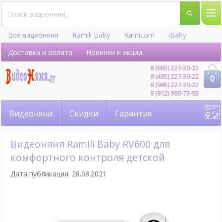
Все видеоняни
Ramili Baby
Ramicom
iBaby
Hellobaby
Доставка и оплата
Новинки и акции
8 (985) 227-30-22
8 (495) 227-30-22
0
8 (985) 227-30-22
8 (812) 980-73-83
Видеоняни
Скидки
Гарантия
Видеоняня Ramili Baby RV600 для
комфортного контроля детской
Дата публикации: 28.08.2021