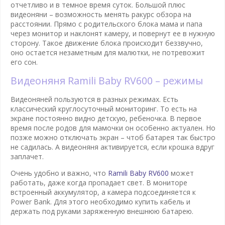
отчетливо и в темное время суток. Большой плюс
видеоняни – возможность менять ракурс обзора на
расстоянии. Прямо с родительского блока мама и папа
через монитор и наклонят камеру, и повернут ее в нужную
сторону. Такое движение блока происходит беззвучно,
оно остается незаметным для малютки, не потревожит
его сон.
Видеоняня Ramili Baby RV600 – режимы
Видеоняней пользуются в разных режимах. Есть
классический круглосуточный мониторинг. То есть на
экране постоянно видно детскую, ребеночка. В первое
время после родов для мамочки он особенно актуален. Но
позже можно отключать экран – чтоб батарея так быстро
не садилась. А видеоняня активируется, если крошка вдруг
заплачет.
Очень удобно и важно, что
Ramili Baby RV600
может
работать, даже когда пропадает свет. В мониторе
встроенный аккумулятор, а камера подсоединяется к
Power Bank. Для этого необходимо купить кабель и
держать под руками заряженную внешнюю батарею.