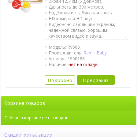
Экран 12,7 см (5 дюймов).
Дальность до 300 метров.
Надёжная и стабильная связь.
HD камера и HD звук.
Видеоняня с большим экраном,
надёжной связью, хорошим
качеством видео и звука..
Двухсторонняя связь.
Модель: RV600.
Активация при плаче (VOX).
Производитель:
Ramili Baby
.
Непрерывный мониторинг.
Артикул: 1990188.
Термометр.
Наличие:
нет на складе.
Колыбельные мелодии.
Таймер кормления.
Поворот камеры удалённо.
Подробно
Предзаказ
Камеру можно подключить к
портативному аккумулятору с
помощью кабеля (приобретается
отдельно).
Корзина товаров
Ночное видение.
1 камера в комплекте.
Сейчас в корзине нет товаров.
Скидки, хиты, акции