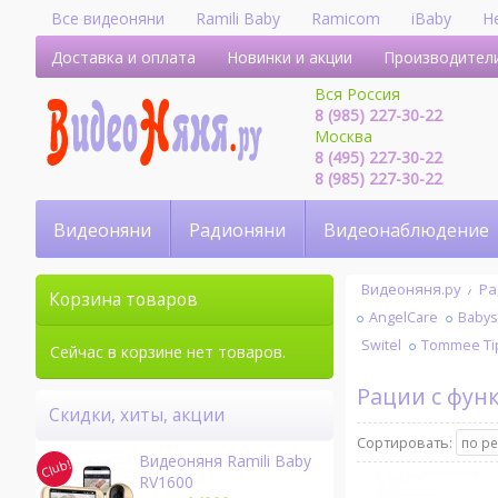
Все видеоняни
Ramili Baby
Ramicom
iBaby
H
Доставка и оплата
Новинки и акции
Производител
Вся Россия
8 (985) 227-30-22
Москва
8 (495) 227-30-22
8 (985) 227-30-22
Видеоняни
Радионяни
Видеонаблюдение
Видеоняня.ру
Ра
Корзина товаров
AngelCare
Baby
Switel
Tommee Ti
Сейчас в корзине нет товаров.
Рации с фу
Скидки, хиты, акции
Сортировать:
Видеоняня Ramili Baby
RV1600