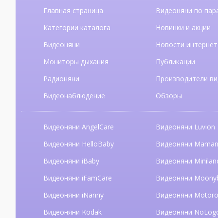
Главная страница
Видеоняни по пар
Категории каталога
Новинки и акции
Видеоняни
Новости интернет
Мониторы дыхания
Публикации
Радионяни
Производители ви
Видеонаблюдение
Обзоры
Видеоняни AngelCare
Видеоняни Luvion
Видеоняни HelloBaby
Видеоняни Mama
Видеоняни iBaby
Видеоняни Minilan
Видеоняни iFamCare
Видеоняни Moony
Видеоняни iNanny
Видеоняни Motoro
Видеоняни Kodak
Видеоняни NoLog