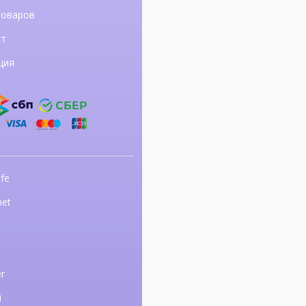
товаров
ст
ция
fe
net
r
i