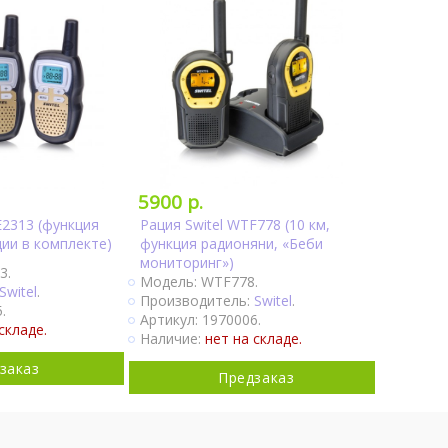
5900 р.
E2313 (функция
Рация Switel WTF778 (10 км,
ции в комплекте)
функция радионяни, «Беби
мониторинг»)
3.
Модель: WTF778.
Switel
.
Производитель:
Switel
.
.
Артикул: 1970006.
складе.
Наличие:
нет на складе.
заказ
Предзаказ