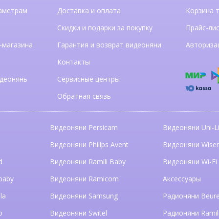
аметрам
Доставка и оплата
Корзина 
Скидки и подарки за покупку
Прайс-ли
-магазина
Гарантия и возврат видеоняни
Авториза
Контакты
деонянь
Сервисные центры
Обратная связь
Видеоняни Persicam
Видеоняни Uni-Li
n
Видеоняни Philips Avent
Видеоняни Wise
d
Видеоняни Ramili Baby
Видеоняни Wi-Fi
baby
Видеоняни Ramicom
Аксессуары
la
Видеоняни Samsung
Радионяни Beure
o
Видеоняни Switel
Радионяни Ramil