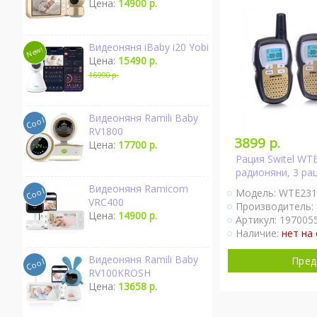
Цена:
14900 р.
Видеоняня iBaby i20 Yobi
Цена:
15490 р.
16990 р.
Видеоняня Ramili Baby
RV1800
3899 р.
Цена:
17700 р.
Рация Switel WT
радионяни, 3 ра
Видеоняня Ramicom
Модель: WTE231
VRC400
Производитель:
Цена:
14900 р.
Артикул: 1970055
Наличие:
нет на 
Видеоняня Ramili Baby
Пред
RV100KROSH
Цена:
13658 р.