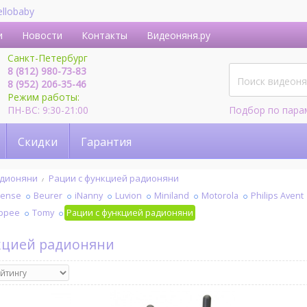
ellobaby
и
Новости
Контакты
Видеоняня.ру
Санкт-Петербург
8 (812) 980-73-83
8 (952) 206-35-46
Режим работы:
ПН-ВС: 9:30-21:00
Подбор по пара
Скидки
Гарантия
дионяни
Рации с функцией радионяни
sense
Beurer
iNanny
Luvion
Miniland
Motorola
Philips Avent
ppee
Tomy
Рации с функцией радионяни
нкцией радионяни