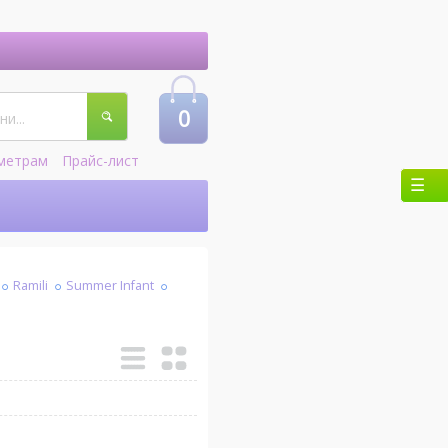
0
метрам
Прайс-лист
Ramili
Summer Infant