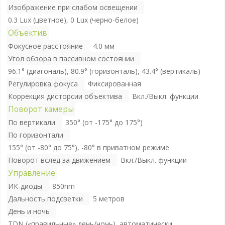
Изображение при слабом освещении
0.3 Lux (цветное), 0 Lux (черно-белое)
Объектив
Фокусное расстояние
4.0 мм
Угол обзора в пассивном состоянии
96.1° (диагональ), 80.9° (горизонталь), 43.4° (вертикаль)
Регулировка фокуса
Фиксированная
Коррекция дисторсии объектива
Вкл./Выкл. функции
Поворот камеры
По вертикали
350° (от -175° до 175°)
По горизонтали
155° (от -80° до 75°), -80° в приватном режиме
Поворот вслед за движением
Вкл./Выкл. функции
Управление
ИК-диоды
850nm
Дальность подсветки
5 метров
День и ночь
TDN («правильные» день/ночь), автоматически