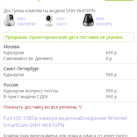
Доступны комплекты модели SNH-V6410PN:
SNH-
SNH-
SNH-
V6410PNW
C6417
V6410PN
Предзаказ. Ориентировочная дата поставки не указана.
Москва
Курьером
690 р.
Самовывоз (м. Динамо)
0 р.
Санкт-Петербург
Курьером
990 р.
Россия
Курьером экспресс-почты
990 р.
В пункт выдачи CДEK
990 р.
Показать доставку во все регионы
Full HD 1080p камера видеонаблюдения Wisenet
SmartCam SNH-V6410PN
Компактная видеокамера для дома и офиса от известного