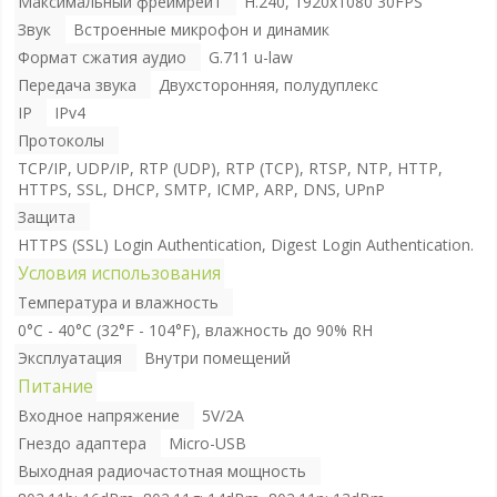
Максимальный фреймрейт
H.240, 1920x1080 30FPS
Звук
Встроенные микрофон и динамик
Формат сжатия аудио
G.711 u-law
Передача звука
Двухсторонняя, полудуплекс
IP
IPv4
Протоколы
TCP/IP, UDP/IP, RTP (UDP), RTP (TCP), RTSP, NTP, HTTP,
HTTPS, SSL, DHCP, SMTP, ICMP, ARP, DNS, UPnP
Защита
HTTPS (SSL) Login Authentication, Digest Login Authentication.
Условия использования
Температура и влажность
0°C - 40°C (32°F - 104°F), влажность до 90% RH
Эксплуатация
Внутри помещений
Питание
Входное напряжение
5V/2A
Гнездо адаптера
Micro-USB
Выходная радиочастотная мощность