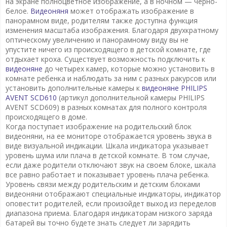
на экране полноцветное изображение, а в ночном — черно-
белое.
Видеоняня
может отображать изображение в
панорамном виде, родителям также доступна функция
изменения масштаба изображения. Благодаря двухкратному
оптическому увеличению и панорамному виду вы не
упустите ничего из происходящего в детской комнате, где
отдыхает кроха. Существует возможность подключить к
видеоняне
до четырех камер, которые можно установить в
комнате ребенка и наблюдать за ним с разных ракурсов или
установить дополнительные камеры к
видеоняне PHILIPS
AVENT SCD610
(артикул дополнительной камеры PHILIPS
AVENT SCD609) в разных комнатах для полного контроля
происходящего в доме.
Когда поступает изображение на родительский блок
видеоняни, на ее мониторе отображается уровень звука в
виде визуальной индикации. Шкала индикатора указывает
уровень шума или плача в детской комнате. В том случае,
если даже родители отключают звук на своем блоке, шкала
все равно работает и показывает уровень плача ребенка.
Уровень связи между родительским и детским блоками
видеоняни отображают специальные индикаторы, индикатор
оповестит родителей, если произойдет выход из переделов
диапазона приема. Благодаря индикаторам низкого заряда
батарей вы точно будете знать следует ли зарядить