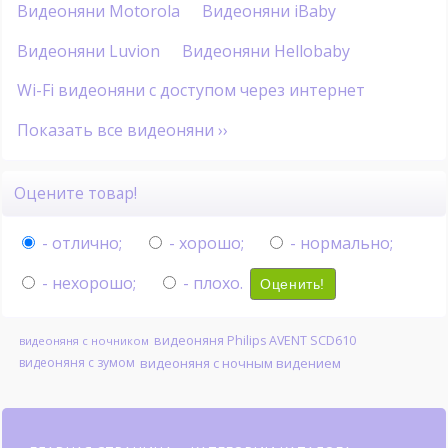
Видеоняни Motorola
Видеоняни iBaby
Видеоняни Luvion
Видеоняни Hellobaby
Wi-Fi видеоняни с доступом через интернет
Показать все видеоняни ››
Оцените товар!
- отлично;
- хорошо;
- нормально;
- нехорошо;
- плохо.
Оценить!
видеоняня Philips AVENT SCD610
видеоняня с ночником
видеоняня с зумом
видеоняня с ночным видением