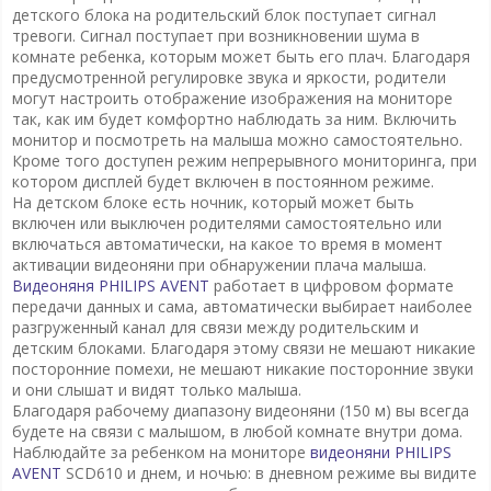
детского блока на родительский блок поступает сигнал
тревоги. Сигнал поступает при возникновении шума в
комнате ребенка, которым может быть его плач. Благодаря
предусмотренной регулировке звука и яркости, родители
могут настроить отображение изображения на мониторе
так, как им будет комфортно наблюдать за ним. Включить
монитор и посмотреть на малыша можно самостоятельно.
Кроме того доступен режим непрерывного мониторинга, при
котором дисплей будет включен в постоянном режиме.
На детском блоке есть ночник, который может быть
включен или выключен родителями самостоятельно или
включаться автоматически, на какое то время в момент
активации видеоняни при обнаружении плача малыша.
Видеоняня PHILIPS AVENT
работает в цифровом формате
передачи данных и сама, автоматически выбирает наиболее
разгруженный канал для связи между родительским и
детским блоками. Благодаря этому связи не мешают никакие
посторонние помехи, не мешают никакие посторонние звуки
и они слышат и видят только малыша.
Благодаря рабочему диапазону видеоняни (150 м) вы всегда
будете на связи с малышом, в любой комнате внутри дома.
Наблюдайте за ребенком на мониторе
видеоняни PHILIPS
AVENT
SCD610 и днем, и ночью: в дневном режиме вы видите