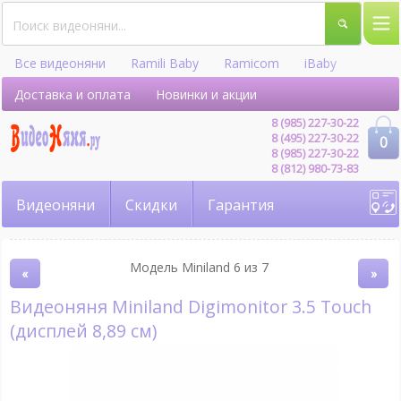
Все видеоняни
Ramili Baby
Ramicom
iBaby
Hellobaby
Доставка и оплата
Новинки и акции
8 (985) 227-30-22
8 (495) 227-30-22
0
8 (985) 227-30-22
8 (812) 980-73-83
Видеоняни
Скидки
Гарантия
Модель Miniland 6 из 7
«
»
Видеоняня Miniland Digimonitor 3.5 Touch
(дисплей 8,89 см)