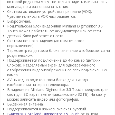
которой родители могут не только видеть или слышать
малыша, но и разговаривать с ним.
Система активации устройства при плаче (VOX).
Чувствительность VOX настраивается.
Вибросигнал.
Родительский блок видеоняни Miniland Digimonitor 3.5
Touch может работать от аккумулятора или от сети.
Детский блок работает от сети.
Система ночного видения (автоматическое
переключение).
Термометр на детском блоке, значение отображается на
родительском.
Поддерживается подключение до 4-х камер (детских
блоков). Разделяемый экран для одновременного
отображения видеоизображения со всех подключенных
камер.
AV-выход на родительском блоке для вывода
изображения на экран телевизора.
В видеоняне Miniland Digimonitor 3.5 Touch предусмотрен
слот для SD карт памяти (максимально 32 ГБ). На карту
можно записать видео или фотографии.
Выдвижная антенна.
Поддерживаются 8 языков, включая русский.
Видеоняня Miniland Digimonitor 3.5 Touch
оснащена