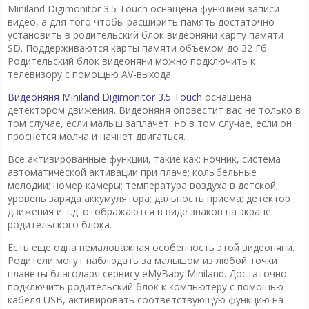
Miniland Digimonitor 3.5 Touch оснащена функцией записи
видео, а для того чтобы расширить память достаточно
установить в родительский блок видеоняни карту памяти
SD. Поддерживаются карты памяти объемом до 32 Гб.
Родительский блок видеоняни можно подключить к
телевизору с помощью AV-выхода.
Видеоняня Miniland Digimonitor 3.5 Touch
оснащена
детектором движения. Видеоняня оповестит вас не только в
том случае, если малыш заплачет, но в том случае, если он
проснется молча и начнет двигаться.
Все активированные функции, такие как: ночник, система
автоматической активации при плаче; колыбельные
мелодии; номер камеры; температура воздуха в детской;
уровень заряда аккумулятора; дальность приема; детектор
движения и т.д. отображаются в виде знаков на экране
родительского блока.
Есть еще одна немаловажная особенность этой видеоняни.
Родители могут наблюдать за малышом из любой точки
планеты благодаря сервису eMyBaby Miniland. Достаточно
подключить родительский блок к компьютеру с помощью
кабеля USB, активировать соответствующую функцию на