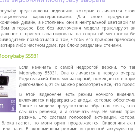
nybaby представлены видеоняни, которые отличаются стои
луатационными характеристиками. Для своих продуктов 
коничный дизайн, а исполнены они в нейтральной цветовой га
бом интерьере. Все без исключения модели транслируют в
 дальность приема гарантирована на открытой местности бе
роизводитель позаботился о том, чтобы его приборы превосхо
вартире либо частном доме, где блоки разделены стенами.
oonybaby 55931
Если начинать с самой недорогой версии, то та
Moonybaby 55931. Она отличается в первую очере
Родительский блок миниатюрный, помещается в карм
диагональю 6,01 см можно рассмотреть все, что проис
В этой видеоняне есть режим ночного видения.
включаются инфракрасные диоды, которые обеспечив
Также в модели предусмотрена обратная связь, ч
слышать ребенка, а и отвечать ему. Не забыл про
режиме. Это система голосовой активации, котора
 блока гаснет, но мониторинг продолжается. Видеоняня акти
к или плач. В экономичном режиме встроенный аккумулятор