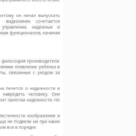
оэтому он начал выпускать
 видеонянях сочетается
 управлении, надежные и
азным функционалом, начиная
– философия производителя.
нянями появление ребенка в
ты, связанные с уходом за
а печется о надежности и
 навредить человеку. Они
жит залогом надежности. Но
листичности изображения и
ща не подвели ни при каких
ом все в порядке.