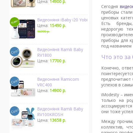
Цена:
14900 р.
Сегодня
видео
приборы стали
ценовых катег
Видеоняня iBaby i20 Yobi
Есть бренды
Цена:
15490 р.
недорогую те
16990 р.
производител
приборы для к
под названием
Видеоняня Ramili Baby
RV1800
Что это з
Цена:
17700 р.
Конечно, отве
поинтересует
предпочитают 
Видеоняня Ramicom
успехов в самы
VRC400
Цена:
14900 р.
iModesty – име
только на ро
ассоциируются
Видеоняня Ramili Baby
они тоже успе
RV100KROSH
Цена:
13658 р.
Между прочим,
коллектив, ч
разного профи