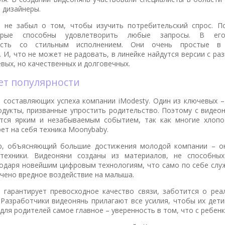
 дизайнеры.
 не забыл о том, чтобы изучить потребительский спрос. П
орые способны удовлетворить любые запросы. В его
ность со стильным исполнением. Они очень простые в
 И, что не может не радовать, в линейке найдутся версии с р
вых, но качественных и долговечных.
рет популярности
о составляющих успеха компании iModesty. Один из ключевых 
одукты, призванные упростить родительство. Поэтому с видео
тся ярким и незабываемым событием, так как многие хлопо
ет на себя техника Moonybaby.
р, объясняющий большие достижения молодой компании – он
 техники. Видеоняни созданы из материалов, не способных
одаря новейшим цифровым технологиям, что само по себе слу
ючено вредное воздействие на малыша.
 гарантирует превосходное качество связи, заботится о реа
 Разработчики видеонянь прилагают все усилия, чтобы их дети
 для родителей самое главное – уверенность в том, что с ребенк