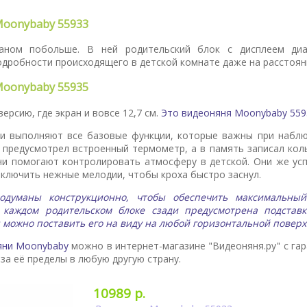
oonybaby 55933
аном побольше. В ней родительский блок с дисплеем ди
одробности происходящего в детской комнате даже на расстоян
oonybaby 55935
ерсию, где экран и вовсе 12,7 см.
Это видеоняня Moonybaby 559
и выполняют все базовые функции, которые важны при набл
 предусмотрел встроенный термометр, а в память записал ко
ни помогают контролировать атмосферу в детской. Они же ус
включить нежные мелодии, чтобы кроха быстро заснул.
одуманы конструкционно, чтобы обеспечить максимальный
 каждом родительском блоке сзади предусмотрена подставк
: можно поставить его на виду на любой горизонтальной поверх
яни Moonybaby
можно в интернет-магазине "Видеоняня.ру" с га
 за её пределы в любую другую страну.
10989 р.