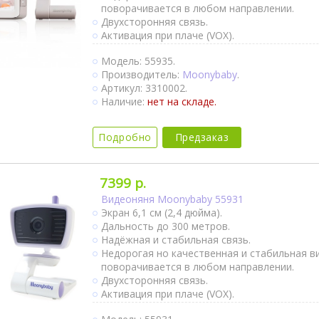
поворачивается в любом направлении.
Двухсторонняя связь.
Активация при плаче (VOX).
Непрерывный мониторинг.
Модель: 55935.
Термометр.
Производитель:
Moonybaby
.
Оповещение об изменении температуры.
Артикул: 3310002.
Колыбельные мелодии.
Наличие:
нет на складе.
Крепление на стене.
Ночное видение.
Подробно
Предзаказ
7399 р.
Видеоняня Moonybaby 55931
Экран 6,1 см (2,4 дюйма).
Дальность до 300 метров.
Надёжная и стабильная связь.
Недорогая но качественная и стабильная в
поворачивается в любом направлении.
Двухсторонняя связь.
Активация при плаче (VOX).
Непрерывный мониторинг.