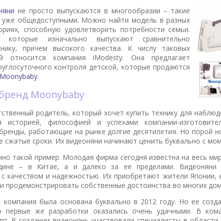
няни
не просто выпускаются в многообразии – такие
 уже общедоступными. Можно найти модель в разных
ориях, способную удовлетворить потребности семьи.
, которые изначально выпускают сравнительно
хнику, причем высокого качества. К числу таковых
ей относится компания iModesty. Она предлагает
руглосуточного контроля детской, которые продаются
Moonybaby
.
а бренд Moonybaby
тственный родитель, который хочет купить технику для наблюд
ся историей, философией и успехами компании-изготови
бренды, работающие на рынке долгие десятилетия. Но порой 
е сжатые сроки. Их видеоняни начинают ценить буквально с мо
нно такой пример. Молодая фирма сегодня известна на весь мир
дине – в Китае, а и далеко за ее пределами. Видеоняни
 с качеством и надежностью. Их приобретают жители Японии, е
ли продемонстрировать собственные достоинства во многих дом
 компания была основана буквально в 2012 году. Но ее созд
то первые же разработки оказались очень удачными. В ком
ля. В создании видеонянь участвовали специалисты в области