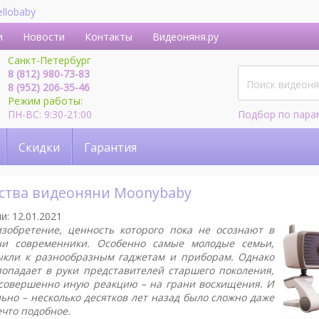
ellobaby
и
Новости
Контакты
Видеоняня.ру
Санкт-Петербург
8 (812) 980-73-83
8 (952) 206-35-46
Режим работы:
ПН-ВС: 9:30-21:00
Подбор по пара
Скидки
Гарантия
ства видеоняни Moonybaby
и: 12.01.2021
зобретение, ценность которого пока не осознают в
ни современники. Особенно самые молодые семьи,
ыкли к разнообразным гаджетам и приборам. Однако
попадает в руки представителей старшего поколения,
совершенно иную реакцию – на грани восхищения. И
ьно – несколько десятков лет назад было сложно даже
ечто подобное.