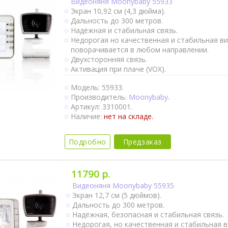
Видеоняня Moonybaby 55933
Экран 10,92 см (4,3 дюйма).
Дальность до 300 метров.
Надёжная и стабильная связь.
Недорогая но качественная и стабильная в
поворачивается в любом направлении.
Двухсторонняя связь.
Активация при плаче (VOX).
Непрерывный мониторинг.
Модель: 55933.
Термометр.
Производитель:
Moonybaby
.
Колыбельные мелодии.
Артикул: 3310001.
Крепление на стене.
Наличие:
нет на складе.
Ночное видение.
Подробно
Предзаказ
11790 р.
Видеоняня Moonybaby 55935
Экран 12,7 см (5 дюймов).
Дальность до 300 метров.
Надёжная, безопасная и стабильная связь.
Недорогая, но качественная и стабильная 