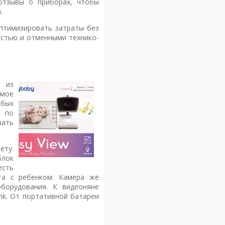
отзывы о приборах, чтобы
.
птимизировать затраты без
остью и отменными технико-
ы из
ямое
обых
я по
чать
ету.
блок
есть
та с ребенком. Камера же
борудования. К видеоняне
nk. От портативной батареи