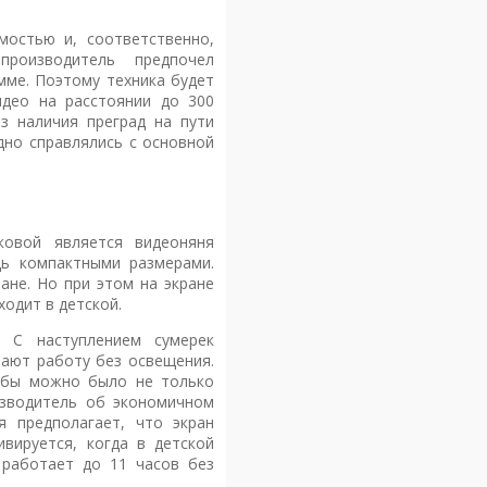
мостью и, соответственно,
производитель предпочел
мме. Поэтому техника будет
идео на расстоянии до 300
з наличия преград на пути
дно справлялись с основной
ковой является видеоняня
дь компактными размерами.
ане. Но при этом на экране
ходит в детской.
 С наступлением сумерек
ают работу без освещения.
тобы можно было не только
изводитель об экономичном
я предполагает, что экран
вируется, когда в детской
 работает до 11 часов без