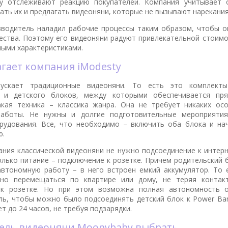
ty отслеживают реакцию покупателей. Компания учитывает 
ть их и предлагать видеоняни, которые не вызывают нарекания
зводитель наладил рабочие процессы таким образом, чтобы о
чества. Поэтому его видеоняни радуют привлекательной стоим
ными характеристиками.
лагает компания iModesty
ускает традиционные видеоняни. То есть это комплект
о и детского блоков, между которыми обеспечивается пр
акая техника – классика жанра. Она не требует никаких ос
работы. Не нужны и долгие подготовительные мероприяти
рудования. Все, что необходимо – включить оба блока и на
ю.
ания классической видеоняни не нужно подсоединение к интерн
лько питание – подключение к розетке. Причем родительский 
автономную работу – в него встроен емкий аккумулятор. То 
но перемещаться по квартире или дому, не теряя контак
 к розетке. Но при этом возможна полная автономность о
ль, чтобы можно было подсоединять детский блок к Power Ba
т до 24 часов, не требуя подзарядки.
дель видеоняни Moonybaby выбрать