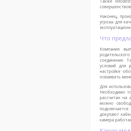
Также iModes
совершенствова
Наконец, прои
угрозы для ка
эксплуатацион
Что пред
Компания вып
родительског
соединение. Т
условий для 
настройке обо
осваивать мен
Для использов
Необходимо то
рассчитан на 
можно свобод
подключается
докупают кабе
камера работае
Какую мо