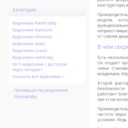
конструкторы и
Категории
Производитель
модели, кот
Видеоняни Ramili Baby
функциональ
Видеоняни Ramicom
неприхотливые.
от совсем деше
Видеоняни Motorola
Видеоняни iBaby
В чем сек
Видеоняни Luvion
Есть нескольк
Видеоняни Hellobaby
Он создает пр
Wi-Fi видеоняни с доступом
семье станови
через интернет
младенцем, бер
Показать все видеоняни ››
Второй факто
безопасности
Преимущества видеоняни
работают благ
Moonybaby
при этом искл
Производитель
чистоте звука.
условиях. Ведь