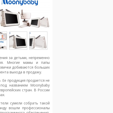
ения за детьми, непременно
теля. Многие мамы и папы
новички добиваются больших
мента выхода в продажу.
. Ее продукция продается не
 под названием Moonybaby
вропейских стран. В России
ах.
атели сумели собрать такой
анду вошли профессионалы
 программного обеспечения,