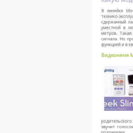
В линейке Moo
технико-эксп
сдержанный ла
уместной в лю
метров. Такая
сигнала. Но п
функцией и в к
Видеоняня M
родительского
звучит голосо
подзарядки.