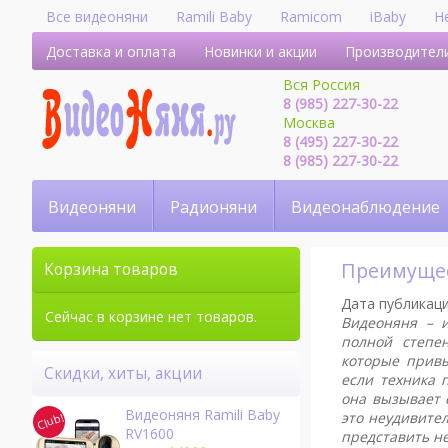
Все видеоняни
Ramili Baby
Ramicom
iBaby
H
Доставка и оплата
Новинки и акции
Производител
Вся Россия
8 (985) 227-30-22
Москва
8 (495) 227-30-22
8 (985) 227-30-22
Видеоняни
Радионяни
Видеонаблюдение
Преимуще
Корзина товаров
Дата публикаци
Сейчас в корзине нет товаров.
Видеоняня – и
полной степе
которые прив
Скидки, хиты, акции
если техника 
она вызывает 
Видеоняня Ramili Baby
это неудивител
RV1600
представить н