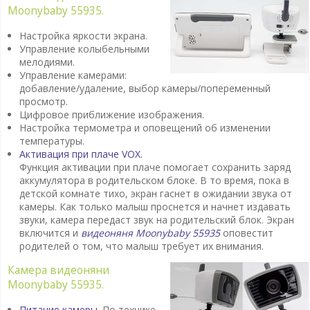
Moonybaby 55935.
Настройка яркости экрана.
Управление колыбельными
мелодиями.
Управление камерами:
добавление/удаление, выбор камеры/попеременный
просмотр.
Цифровое приближение изображения.
Настройка термометра и оповещений об изменении
температуры.
Активация при плаче VOX.
Функция активации при плаче помогает сохранить заряд
аккумулятора в родительском блоке. В то время, пока в
детской комнате тихо, экран гаснет в ожидании звука от
камеры. Как только малыш проснется и начнет издавать
звуки, камера передаст звук на родительский блок. Экран
включится и
видеоняня
Moonybaby 55935
оповестит
родителей о том, что малыш требует их внимания.
Камера видеоняни
Moonybaby 55935.
Питание камеры.
По технике