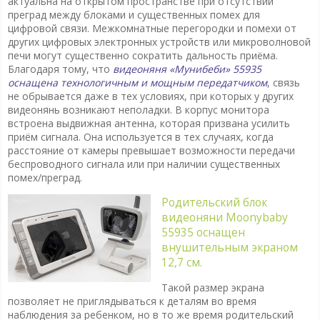
актуальна на открытом пространстве при отсутствии
преград между блоками и существенных помех для
цифровой связи. Межкомнатные перегородки и помехи от
других цифровых электронных устройств или микроволновой
печи могут существенно сократить дальность приёма.
Благодаря тому, что
видеоняня «Мунибеби» 55935
оснащена технологичным и мощным передатчиком
, связь
не обрывается даже в тех условиях, при которых у других
видеонянь возникают неполадки. В корпус монитора
встроена выдвижная антенна, которая призвана усилить
приём сигнала. Она используется в тех случаях, когда
расстояние от камеры превышает возможности передачи
беспроводного сигнала или при наличии существенных
помех/преград.
Родительский блок
видеоняни Moonybaby
55935 оснащен
внушительным экраном
12,7 см.
Такой размер экрана
позволяет не приглядываться к деталям во время
наблюдения за ребенком, но в то же время родительский