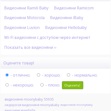
Видеоняни Ramili Baby
Видеоняни Ramicom
Видеоняни Motorola
Видеоняни iBaby
Видеоняни Luvion
Видеоняни Hellobaby
Wi-Fi видеоняни с доступом через интернет
Показать все видеоняни ››
Оцените товар!
- отлично;
- хорошо;
- нормально;
- нехорошо;
- плохо.
Оценить!
видеоняня moonybaby 55935
недорогая видеоняня moonyababy
видеоняня moonybaby
видеоняня мунибеби