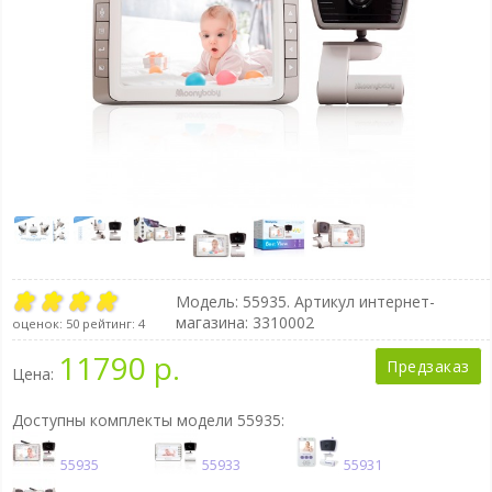
Модель:
55935
. Артикул интернет-
магазина: 3310002
оценок:
50
рейтинг:
4
11790 р.
Предзаказ
Цена:
Доступны комплекты модели 55935:
55935
55933
55931