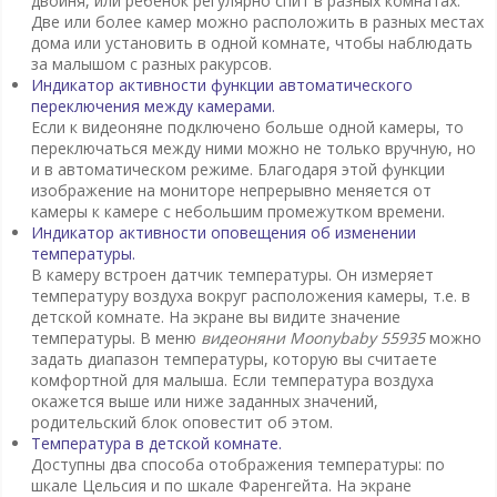
двойня, или ребенок регулярно спит в разных комнатах.
Две или более камер можно расположить в разных местах
дома или установить в одной комнате, чтобы наблюдать
за малышом с разных ракурсов.
Индикатор активности функции автоматического
переключения между камерами.
Если к видеоняне подключено больше одной камеры, то
переключаться между ними можно не только вручную, но
и в автоматическом режиме. Благодаря этой функции
изображение на мониторе непрерывно меняется от
камеры к камере с небольшим промежутком времени.
Индикатор активности оповещения об изменении
температуры.
В камеру встроен датчик температуры. Он измеряет
температуру воздуха вокруг расположения камеры, т.е. в
детской комнате. На экране вы видите значение
температуры. В меню
видеоняни Moonybaby 55935
можно
задать диапазон температуры, которую вы считаете
комфортной для малыша. Если температура воздуха
окажется выше или ниже заданных значений,
родительский блок оповестит об этом.
Температура в детской комнате.
Доступны два способа отображения температуры: по
шкале Цельсия и по шкале Фаренгейта. На экране