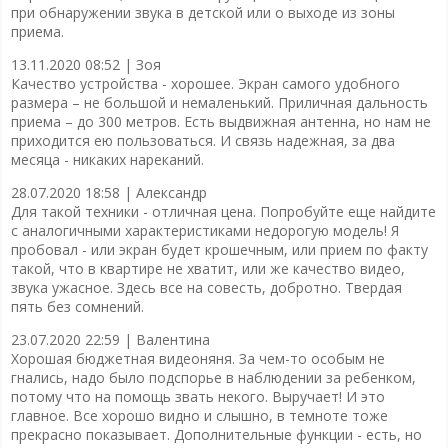
при обнаружении звука в детской или о выходе из зоны
приема.
13.11.2020 08:52 |
Зоя
Качество устройства - хорошее. Экран самого удобного
размера – не большой и немаленький. Приличная дальность
приема – до 300 метров. Есть выдвижная антенна, но нам не
приходится ею пользоваться. И связь надежная, за два
месяца - никаких нареканий.
28.07.2020 18:58 |
Александр
Для такой техники - отличная цена. Попробуйте еще найдите
с аналогичными характеристиками недорогую модель! Я
пробовал - или экран будет крошечным, или прием по факту
такой, что в квартире не хватит, или же качество видео,
звука ужасное. Здесь все на совесть, добротно. Твердая
пять без сомнений.
23.07.2020 22:59 |
Валентина
Хорошая бюджетная видеоняня. За чем-то особым не
гнались, надо было подспорье в наблюдении за ребенком,
потому что на помощь звать некого. Выручает! И это
главное. Все хорошо видно и слышно, в темноте тоже
прекрасно показывает. Дополнительные функции - есть, но