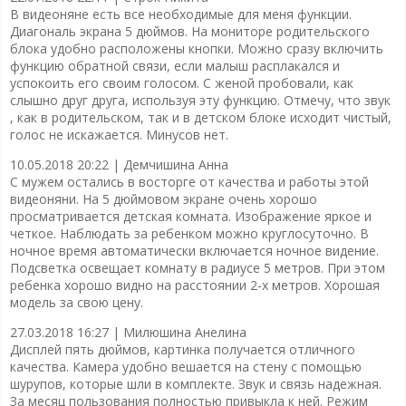
В видеоняне есть все необходимые для меня функции.
Диагональ экрана 5 дюймов. На мониторе родительского
блока удобно расположены кнопки. Можно сразу включить
функцию обратной связи, если малыш расплакался и
успокоить его своим голосом. С женой пробовали, как
слышно друг друга, используя эту функцию. Отмечу, что звук
, как в родительском, так и в детском блоке исходит чистый,
голос не искажается. Минусов нет.
10.05.2018 20:22 |
Демчишина Анна
С мужем остались в восторге от качества и работы этой
видеоняни. На 5 дюймовом экране очень хорошо
просматривается детская комната. Изображение яркое и
четкое. Наблюдать за ребенком можно круглосуточно. В
ночное время автоматически включается ночное видение.
Подсветка освещает комнату в радиусе 5 метров. При этом
ребенка хорошо видно на расстоянии 2-х метров. Хорошая
модель за свою цену.
27.03.2018 16:27 |
Милюшина Анелина
Дисплей пять дюймов, картинка получается отличного
качества. Камера удобно вешается на стену с помощью
шурупов, которые шли в комплекте. Звук и связь надежная.
За месяц пользования полностью привыкла к ней. Режим