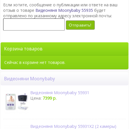
Если хотите, сообщение о публикации или ответе на ваш
отзыв о товаре
Видеоняня Moonybaby 55935
будет
отправлено по указанному адресу электронной почты:
Отправить!
Корзина товаров
Сейчас в корзине нет товаров.
Видеоняни Moonybaby
Видеоняня Moonybaby 55931
Цена:
7399 р.
Видеоняня Moonybaby 55931X2 (2 камеры)