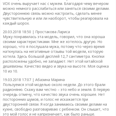
VOX очень выручает нас с мужем. Благодаря чему вечером
можно немного расслабиться или заняться своими делами.
Двустороннюю связь можно настроить, сделать менее
чувствительную и или ли наоборот, чтобы реагировала на
каждый шорох.
20.03.2018 18:50 |
Простакова Лариса
Мужу понравилась эта модель, говорил, что она хороша
своими характеристиками. Мне же хотелось другую. Но
хорошо, что я послушала мужа, потому что через время
наткнулась на негативные отзывы той модели, которую
хотела. Здесь большой дисплей 12,7 сантиметра. Кнопки
расположены удобно, не западают. Нет этой китайской
дешевизны. Качество видео и звука на высоте. Моя оценка
10 из 10.
19.03.2018 17:07 |
Абазина Марина
Пользуемся этой моделью около недели. До этого брали
радионяню. Скажу вам честно – это небо и земля. В первую
очередь отмечу, что качество звука очень хорошее. Нет
посторонних шумов, и голос не искажается при
двусторонней связи. Я когда занимаюсь своими делами на
кухне, свободно разговариваю с ребенком. Он слышит, что
это мой голос и не капризничает, как было раньше.