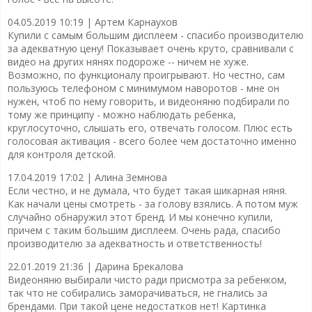
04.05.2019 10:19 |
Артем Карнаухов
Купили с самым большим дисплеем - спасибо производителю
за адекватную цену! Показывает очень круто, сравнивали с
видео на других нянях подороже -- ничем не хуже.
Возможно, по функционалу проигрывают. Но честно, сам
пользуюсь телефоном с минимумом наворотов - мне он
нужен, чтоб по нему говорить, и видеоняню подбирали по
тому же принципу - можно наблюдать ребенка,
круглосуточно, слышать его, отвечать голосом. Плюс есть
голосовая активация - всего более чем достаточно именно
для контроля детской.
17.04.2019 17:02 |
Алина Земнова
Если честно, и не думала, что будет такая шикарная няня.
Как начали цены смотреть - за голову взялись. А потом муж
случайно обнаружил этот бренд. И мы конечно купили,
причем с таким большим дисплеем. Очень рада, спасибо
производителю за адекватность и ответственность!
22.01.2019 21:36 |
Дарина Брекалова
Видеоняню выбирали чисто ради присмотра за ребенком,
так что не собирались заморачиваться, не гнались за
брендами. При такой цене недостатков нет! Картинка