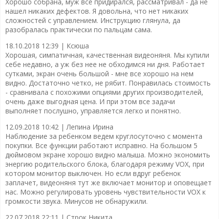
Хорошо собрана, муж все придирался, рассматривал - да не
нашел никаких дефектов. Я довольна, что нет никаких
сложностей с управлением. Инструкцию глянула, да
разобралась практически по пальцам сама.
18.10.2018 12:39 |
Ксюша
Хорошая, симпатичная, качественная видеоняня. Мы купили
себе недавно, а уж без нее не обходимся ни дня. Работает
сутками, экран очень большой - мне все хорошо на нем
видно. Достаточно четко, не рябит. Понравилась стоимость
- сравнивала с похожими опциями других производителей,
очень даже выгодная цена. И при этом все задачи
выполняет послушно, управляется легко и понятно.
12.09.2018 10:42 |
Лепина Ирина
Наблюдение за ребенком ведем круглосуточно с момента
покупки. Все функции работают исправно. На большом 5
дюймовом экране хорошо видно малыша. Можно экономить
энергию родительского блока, благодаря режиму VOX, при
котором монитор выключен. Но если вдруг ребенок
заплачет, видеоняня тут же включает монитор и оповещает
нас. Можно регулировать уровень чувствительности VOX к
громкости звука. Минусов не обнаружили.
22.07.2018 22:11 |
Строк Никита