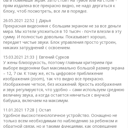
бы и поменьше экран. Зато стоит на тумбе или на столе -
прям издалека все прекрасно видно, не надо дергаться к
блоку, чтоб посмотреть, все ли в порядке.
26.05.2021 22:52 |
Дарья
Прекрасная видеоняня с большим экраном не за все деньги
мира. Мы хотели уложиться в 10 тысяч - почти влезли в эту
сумму. И полностью довольны. Показывает хорошо,
передает чистые звуки. Блок управления просто устроен,
никаких затруднений с освоением.
15.03.2021 21:33 |
Евгений Сурков
У жены близорукость, поэтому главным критерием при
выборе видеоняни был максимально большой размер экрана
– 12, 7 см. К тому же, есть цифровое приближение
изображения (zoom), так что видно все прекрасно.
Изображение четкое, без искажений. Яркость изображения
и звук регулируются, что удобно – сами используем среднюю
величину звука, а когда остается нянчиться с внучкой
бабушка, включаем на максимум.
11.01.2021 17:28 |
Остап
Удобное высокотехнологичное устройство. Оснащено не
только всем необходимым по наблюдению за ребенком и
обратной связи, но и такими функциями, как оповещение