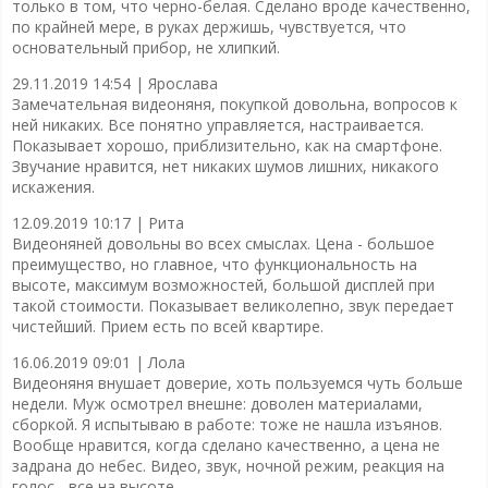
только в том, что черно-белая. Сделано вроде качественно,
по крайней мере, в руках держишь, чувствуется, что
основательный прибор, не хлипкий.
29.11.2019 14:54 |
Ярослава
Замечательная видеоняня, покупкой довольна, вопросов к
ней никаких. Все понятно управляется, настраивается.
Показывает хорошо, приблизительно, как на смартфоне.
Звучание нравится, нет никаких шумов лишних, никакого
искажения.
12.09.2019 10:17 |
Рита
Видеоняней довольны во всех смыслах. Цена - большое
преимущество, но главное, что функциональность на
высоте, максимум возможностей, большой дисплей при
такой стоимости. Показывает великолепно, звук передает
чистейший. Прием есть по всей квартире.
16.06.2019 09:01 |
Лола
Видеоняня внушает доверие, хоть пользуемся чуть больше
недели. Муж осмотрел внешне: доволен материалами,
сборкой. Я испытываю в работе: тоже не нашла изъянов.
Вообще нравится, когда сделано качественно, а цена не
задрана до небес. Видео, звук, ночной режим, реакция на
голос - все на высоте.