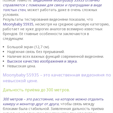
полной темноте.
Видеоняня Moonybaby 55935 отлично
справляется с помехами для связи и преградами в виде
толстых стен
, может работать даже в очень сложных
условиях.
Результаты тестирования видеоняни показали, что
Moonybaby 55935
, несмотря на среднюю ценовую категорию,
работает не хуже дорогих аналогов всемирно известных
брендов. Её главные особенности заключаются в
следующем:
Большой экран (12,7 см).
Надёжная связь без прерываний.
Наличие всех важных функций современной видеоняни.
Высокое качество изображения и звука.
Невысокая цена.
Moonybaby 55935 – это качественная видеоняня по
невысокой цене.
Дальность приёма до 300 метров.
300 метров – это расстояние, на которое можно отдалить
камеру и монитор друг от друга
, чтобы связь между
блоками была стабильной. Заявленная дальность приёма