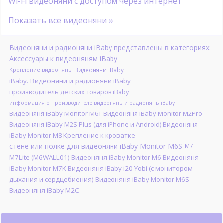
Wi-Fi видеоняни с доступом через интернет
Показать все видеоняни ››
Видеоняни и радионяни iBaby представлены в категориях:
Аксессуары к видеоняням iBaby
Крепление видеонянь
Видеоняни iBaby
iBaby. Видеоняни и радионяни iBaby
производитель детских товаров iBaby
информация о производителе видеонянь и радионянь iBaby
Видеоняня iBaby Monitor M6T Видеоняня iBaby Monitor M2Pro
Видеоняня iBaby M2S Plus (для iPhone и Android) Видеоняня
iBaby Monitor M8 Крепление к кроватке
стене или полке для видеоняни iBaby Monitor M6S
M7
M7Lite (M6WALL01) Видеоняня iBaby Monitor M6 Видеоняня
iBaby Monitor M7K Видеоняня iBaby i20 Yobi (с монитором
дыхания и сердцебиения) Видеоняня iBaby Monitor M6S
Видеоняня iBaby M2C