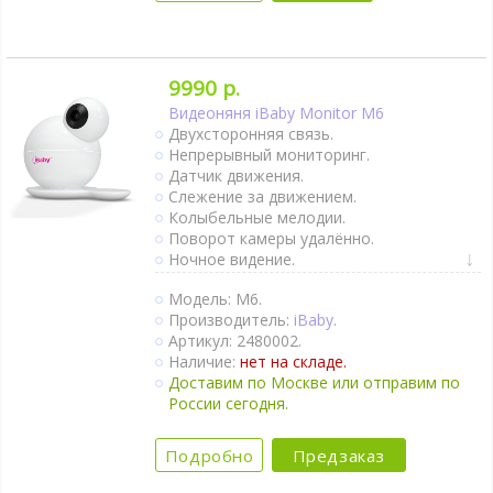
9990 р.
Видеоняня iBaby Monitor M6
Двухсторонняя связь.
Непрерывный мониторинг.
Датчик движения.
Слежение за движением.
Колыбельные мелодии.
Поворот камеры удалённо.
Ночное видение.
Интернет-доступ через Wi-Fi.
Модель: M6.
1 камера в комплекте.
Производитель:
iBaby
.
Артикул: 2480002.
Наличие:
нет на складе.
Доставим по Москве или отправим по
России сегодня.
Подробно
Предзаказ