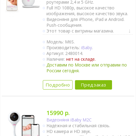
роутерами 2,4 и 5 GHz.
Full HD 1080p, высокое качество
изображения, высокое качество звука.
Видеоняня для iPhone, iPad и Android.
Push-сообщения.
Этот товар с витрины магазина.
Двухсторонняя связь.
Модель: M6S.
Активация при плаче (VOX).
Производитель:
iBaby
.
Датчик движения.
Артикул: 2480014.
Датчик качества воздуха.
Наличие:
нет на складе.
Термометр и гигрометр.
Доставим по Москве или отправим по
Встроены колыбельные, можно
России сегодня.
записывать свои.
Поворот камеры удалённо.
Доступ из любой точки планеты через
Подробно
Предзаказ
интернет.
15990 р.
Видеоняня iBaby M2C
Надёжная и стабильная связь.
HD камера и HD звук.