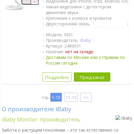
Видеоняня для iPhone, iPad, Android, iOS.
Умная видеоняня с детектором
движения звука..
Крепление к коляске и кроватке.
Двухсторонняя связь.
Активация при плаче (VOX).
Модель: M2C.
Непрерывный мониторинг.
Производитель:
iBaby
.
Детектор движения.
Артикул: 2480031.
Датчик качества воздуха.
Наличие:
нет на складе.
Термометр.
Доставим по Москве или отправим по
Оповещение об изменении
России сегодня.
температуры.
Гигрометр.
Колыбельные мелодии.
Подробно
Предзаказ
Крепление на стене.
Ночное видение.
Интернет-доступ через Wi-Fi.
1-10
11-13
О производителе iBaby
iBaby Monitor: производитель.
Забота о растущем поколении – это так естественно со