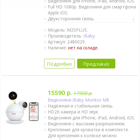
Видеоняня для iPhone, iPad, Android, iOS.
Full HD 1080p. Видеоняня для смартфона
Apple iOS.
Двухсторонняя связь.
Активация при плаче (VOX).
Модель: M2SPLUS.
Непрерывный мониторинг.
Производитель:
iBaby
.
Датчик движения.
Артикул: 2480029.
Термометр.
Наличие:
нет на складе.
Гигрометр.
Колыбельные мелодии.
Ночное видение.
Подробно
Предзаказ
15590 р.
17900 р.
Видеоняня iBaby Monitor M8
Надёжная и стабильная связь.
HD2K камера и HD звук.
Видеоняня для iPhone, iPad, Android, iOS.
Видеоняня с высоким разрешением.
Крепление для кроватки в комплекте.
Для крепления к коляске можно