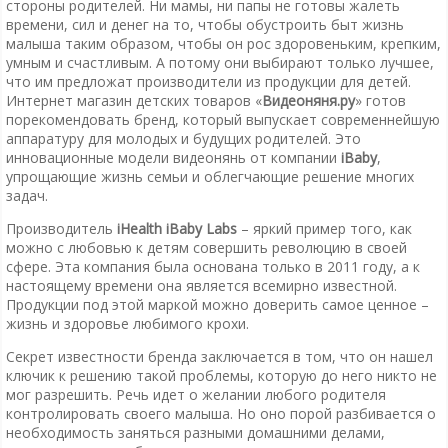
стороны родителей. Ни мамы, ни папы не готовы жалеть
времени, сил и денег на то, чтобы обустроить быт жизнь
малыша таким образом, чтобы он рос здоровеньким, крепким,
умным и счастливым. А потому они выбирают только лучшее,
что им предложат производители из продукции для детей.
Интернет магазин детских товаров «
Видеоняня.ру
» готов
порекомендовать бренд, который выпускает современнейшую
аппаратуру для молодых и будущих родителей. Это
инновационные модели видеонянь от компании
iBaby
,
упрощающие жизнь семьи и облегчающие решение многих
задач.
Производитель
iHealth iBaby Labs
– яркий пример того, как
можно с любовью к детям совершить революцию в своей
сфере. Эта компания была основана только в 2011 году, а к
настоящему времени она является всемирно известной.
Продукции под этой маркой можно доверить самое ценное –
жизнь и здоровье любимого крохи.
Секрет известности бренда заключается в том, что он нашел
ключик к решению такой проблемы, которую до него никто не
мог разрешить. Речь идет о желании любого родителя
контролировать своего малыша. Но оно порой разбивается о
необходимость заняться разными домашними делами,