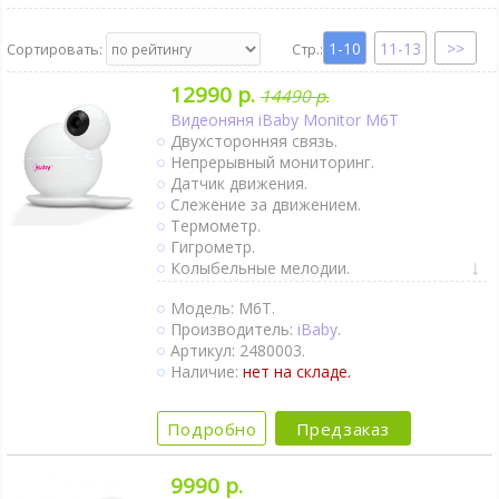
1-10
11-13
Сортировать:
12990 р.
14490 р.
Видеоняня iBaby Monitor M6T
Двухсторонняя связь.
Непрерывный мониторинг.
Датчик движения.
Слежение за движением.
Термометр.
Гигрометр.
Колыбельные мелодии.
Поворот камеры удалённо.
Модель: M6T.
Ночное видение.
Производитель:
iBaby
.
Интернет-доступ через Wi-Fi.
Артикул: 2480003.
1 камера в комплекте.
Наличие:
нет на складе.
Подробно
Предзаказ
9990 р.