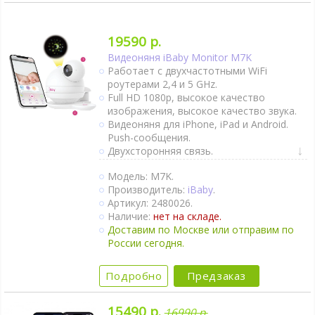
19590 р.
Видеоняня iBaby Monitor M7K
Работает с двухчастотными WiFi
роутерами 2,4 и 5 GHz.
Full HD 1080p, высокое качество
изображения, высокое качество звука.
Видеоняня для iPhone, iPad и Android.
Push-сообщения.
Двухсторонняя связь.
Активация при плаче (VOX).
Модель: M7K.
Непрерывный мониторинг.
Производитель:
iBaby
.
Термометр, гигрометр, датчик качества
Артикул: 2480026.
воздуха, проектор звёздного неба.
Наличие:
нет на складе.
Ночник.
Доставим по Москве или отправим по
Колыбельные мелодии.
России сегодня.
Таймер кормления.
Поворот камеры удалённо.
Доступ из любой точки планеты через
Подробно
Предзаказ
интернет.
15490 р.
16990 р.