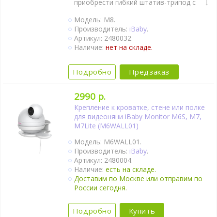
приобрести гибкий штатив-трипод с
винтом 1/4 дюйма..
Модель: M8.
Двухсторонняя связь.
Производитель:
iBaby
.
Активация при плаче (VOX).
Артикул: 2480032.
Датчик движения.
Наличие:
нет на складе.
Датчик качества воздуха.
Термометр.
Гигрометр.
Подробно
Предзаказ
Ночник и подвижный проектор
звездного неба.
Колыбельные мелодии.
2990 р.
Поворот камеры удалённо.
Крепление к кроватке, стене или полке
Цветное ночное видение.
для видеоняни iBaby Monitor M6S, M7,
Интернет-доступ через Wi-Fi.
M7Lite (M6WALL01)
Модель: M6WALL01.
Производитель:
iBaby
.
Артикул: 2480004.
Наличие:
есть на складе.
Доставим по Москве или отправим по
России сегодня.
Подробно
Купить