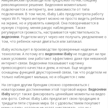
Американский производитель предложил по-настоящему
революционное решение. Видеоняня моментально
подключается к интернету, вне зависимости от типа
подключения. В том числе, iBaby Labs предусмотрела работу
через Wi-Fi. Через интернет можно не просто видеть ребенка
на экране, но и управлять камерой. Она поворачивается в
нужную сторону, меняя ракурс наблюдения. Также
регулируется громкость, настраивается чувствительность
видеоняни
. Родители могут через нее получать уведомление о
том, что ребенок начал двигаться или заплакал.
iBaby использует в производстве проверенные надежные
технологии. А потому его
видеоняни iBaby
не подводят ни при
каких условиях: они работают эффективно даже при неважной
интернет-связи. Видеоняни показывают картинку
превосходного качества и днем, и ночью. Еще модели
оснащены функцией двухсторонней связи, так что родители не
только наблюдают малыша, но и общаются с ним.
На сегодня другим брендам сложно соревноваться с
новаторскими достижениями этой торговой марки.
Видеоняни
iBaby
могут также фиксировать ценнейшие моменты на видео
или фото. Сейчас iBaby Labs предлагает свою продукцию в
тридцати пяти странах мира. Ее с удовольствием покупают
мамы и папы, которые не хотят чувствовать, что их с