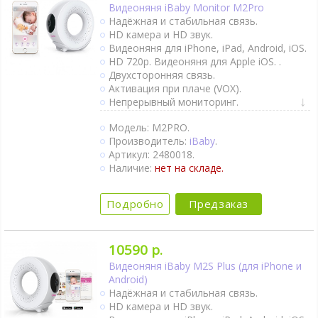
Видеоняня iBaby Monitor M2Pro
Надёжная и стабильная связь.
HD камера и HD звук.
Видеоняня для iPhone, iPad, Android, iOS.
HD 720p. Видеоняня для Apple iOS. .
Двухсторонняя связь.
Активация при плаче (VOX).
Непрерывный мониторинг.
Датчик движения.
Модель: M2PRO.
Термометр.
Производитель:
iBaby
.
Гигрометр.
Артикул: 2480018.
Колыбельные мелодии.
Наличие:
нет на складе.
Ночное видение.
Интернет-доступ через Wi-Fi (смартфон,
планшет, видеоняня для iPhone, Android).
Подробно
Предзаказ
10590 р.
Видеоняня iBaby M2S Plus (для iPhone и
Android)
Надёжная и стабильная связь.
HD камера и HD звук.