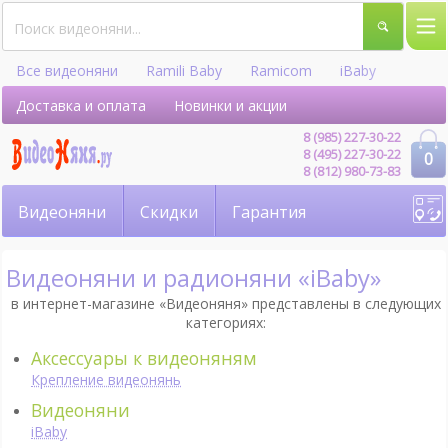
Все видеоняни
Ramili Baby
Ramicom
iBaby
Hellobaby
Доставка и оплата
Новинки и акции
8 (985) 227-30-22
8 (495) 227-30-22
0
8 (812) 980-73-83
Видеоняни
Скидки
Гарантия
Видеоняни и радионяни «iBaby»
в интернет-магазине «Видеоняня» представлены в следующих
категориях:
Аксессуары к видеоняням
Крепление видеонянь
Видеоняни
iBaby