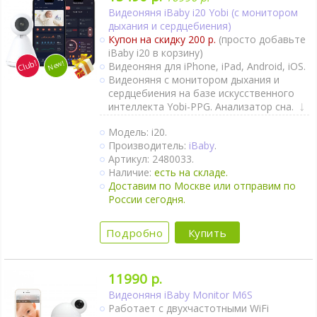
Видеоняня iBaby i20 Yobi (с монитором
дыхания и сердцебиения)
Купон на скидку 200 р.
(просто добавьте
iBaby i20 в корзину)
Видеоняня для iPhone, iPad, Android, iOS.
Видеоняня с монитором дыхания и
сердцебиения на базе искусственного
интеллекта Yobi-PPG. Анализатор сна.
Крепление к коляске и кроватке.
Модель: i20.
Двухсторонняя связь.
Производитель:
iBaby
.
При обнаружении звука или движения
Артикул: 2480033.
приходит уведомление на смартфон.
Наличие:
есть на складе.
Непрерывный мониторинг.
Доставим по Москве или отправим по
Термометр.
России сегодня.
Гигрометр.
Ночник.
Поворот камеры удалённо.
Подробно
Купить
Для автономного питания можно
подключить к Power Bank.
Интернет-доступ через Wi-Fi.
11990 р.
Подключается к сетям 2,4 ГГц и 5 ГГц.
Видеоняня iBaby Monitor M6S
Продвинутое приложение для
Работает с двухчастотными WiFi
смартфонов и планшетов..