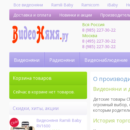
Все видеоняни
Ramili Baby
Ramicom
iBaby
H
Доставка и оплата
Новинки и акции
Производител
Вся Россия
8 (985) 227-30-22
Москва
8 (495) 227-30-22
8 (985) 227-30-22
Видеоняни
Радионяни
Видеонаблюдение
О производ
Корзина товаров
Видеоняни и д
Сейчас в корзине нет товаров.
Детские товары Ch
огромный выбор, 
Скидки, хиты, акции
которым родители
История торго
Видеоняня Ramili Baby
RV1600