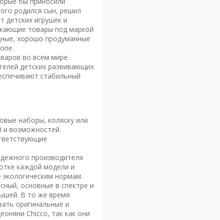
торые бы приносили
рого родился сын, решил
т детских игрушек и
ускающие товары под маркой
ядные, хорошо продуманные
опе.
варов во всем мире.
телей детских развивающих
беспечивают стабильный
ровые наборы, коляску или
й и возможностей.
ответствующие
адежного производителя
отке каждой модели и
 экологическим нормам.
сный, основные в спектре и
ышей. В то же время
вать оригинальные и
оняни Chicco, так как они