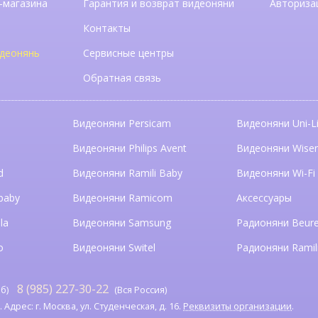
-магазина
Гарантия и возврат видеоняни
Авториза
Контакты
деонянь
Сервисные центры
Обратная связь
Видеоняни Persicam
Видеоняни Uni-Li
n
Видеоняни Philips Avent
Видеоняни Wise
d
Видеоняни Ramili Baby
Видеоняни Wi-Fi
baby
Видеоняни Ramicom
Аксессуары
la
Видеоняни Samsung
Радионяни Beure
o
Видеоняни Switel
Радионяни Ramil
8 (985) 227-30-22
б)
(Вся Россия)
дрес: г. Москва, ул. Студенческая, д. 16.
Реквизиты организации
.