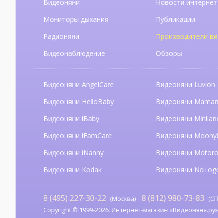
Видеоняни
Новости интернет
Мониторы дыхания
Публикации
Радионяни
Производители ви
Видеонаблюдение
Обзоры
Видеоняни AngelCare
Видеоняни Luvion
Видеоняни HelloBaby
Видеоняни Mama
Видеоняни iBaby
Видеоняни Minilan
Видеоняни iFamCare
Видеоняни Moony
Видеоняни iNanny
Видеоняни Motoro
Видеоняни Kodak
Видеоняни NoLog
8 (495) 227-30-22
8 (812) 980-73-83
(Москва)
(СП
Copyright © 1999-2026. Интернет-магазин «Видеоняня.ру». А