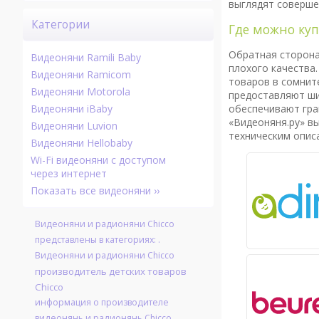
выглядят соверше
Категории
Где можно ку
Обратная сторона
Видеоняни Ramili Baby
плохого качества.
Видеоняни Ramicom
товаров в сомните
Видеоняни Motorola
предоставляют ши
обеспечивают гра
Видеоняни iBaby
«Видеоняня.ру» в
Видеоняни Luvion
техническим опис
Видеоняни Hellobaby
Wi-Fi видеоняни с доступом
через интернет
Показать все видеоняни ››
Видеоняни и радионяни Chicco
представлены в категориях: .
Видеоняни и радионяни Chicco
производитель детских товаров
Chicco
информация о производителе
видеонянь и радионянь Chicco