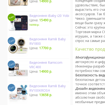
Концепция создан
Цена:
14900 р.
удовольствие, был
вырастить его сч
аксессуаров. Так
Видеоняня iBaby i20 Yobi
Чикко. (уменьшит
Цена:
15490 р.
вещи были сразу ж
16990 р.
Сейчас это крупн
Торговая марка C
игрушек, а также
Видеоняня Ramili Baby
спрос на самые ра
RV1800
Цена:
17700 р.
Качество прод
Многофункционал
автокресло и циф
Видеоняня Ramicom
Инженеры-разрабо
VRC400
потребностям сов
Цена:
14900 р.
Безопасность вид
безопасных детск
точное соответст
Видеоняня Ramili Baby
Дизайн видеонян
RV100KROSH
именно этим объя
Цена:
13658 р.
абсолютная свобо
необычные предме