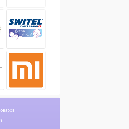
товаров
ст