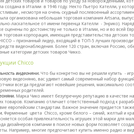
ия детских товаров и товаров по уходу за новорожденными, ко
а создана в Италии в 1946 году. Некто Пьетро Кателли, у кото
астливым , несмотря на очень скудный послевоенный ассортимен
 была организована небольшая торговая компания Artsana, вып
ельно-ласкательное от имени первенца Кателли - Энрико). Нар
е оценены по достоинству не только в Италии, но и во всей Евр
ая торговая корпорация, имеющая представительства детских то
HICCO – признанный лидер, входящий в ТОП-5 лучших производи
 средств видеонаблюдения. Более 120 стран, включая Россию, о
зные категории детских товаров Чикко.
укции Chicco
ьность видеоняни.
Что бы конкретно вы не решили купить - иг
ровую видеоняню, вас удивит самый современный набор функци
тчики всегда предлагают новейшие решения, максимально со
ременных родителей.
еоняни.
Марка Чико имеет безупречную репутацию в качестве н
их товаров. Компанию отличает ответственный подход к разраб
вие европейским стандартам. Важное значение придается также
и.
Фирменные цвета Chicco, кроме белого – синий, желтый и кра
сняется особая привлекательность игрушек этой марки для мал
да дизайнеров компании в поиске новых форм позволяет созда
ты. Например, многие предпочитают купить именно радио и виде