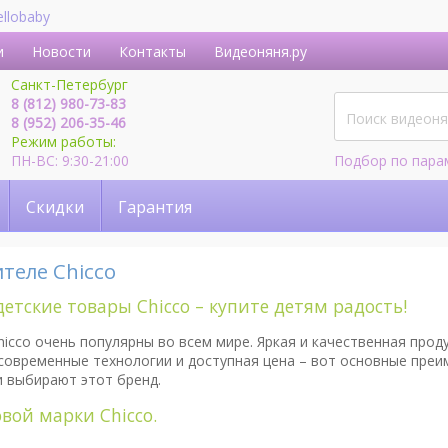
ellobaby
и
Новости
Контакты
Видеоняня.ру
Санкт-Петербург
8 (812) 980-73-83
8 (952) 206-35-46
Режим работы:
ПН-ВС: 9:30-21:00
Подбор по пара
Скидки
Гарантия
ителе Chicco
етские товары Chicco – купите детям радость!
icco очень популярны во всем мире. Яркая и качественная прод
современные технологии и доступная цена – вот основные преи
 выбирают этот бренд.
вой марки Chicco.