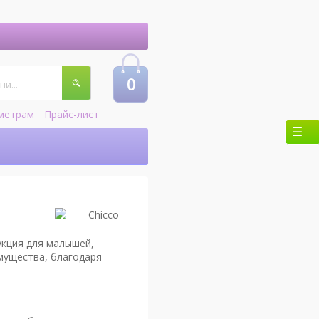
0
метрам
Прайс-лист
укция для малышей,
мущества, благодаря