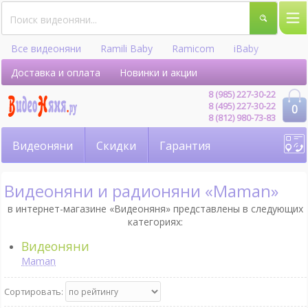
Все видеоняни
Ramili Baby
Ramicom
iBaby
Hellobaby
Доставка и оплата
Новинки и акции
8 (985) 227-30-22
8 (495) 227-30-22
0
8 (812) 980-73-83
Видеоняни
Скидки
Гарантия
Видеоняни и радионяни «Maman»
в интернет-магазине «Видеоняня» представлены в следующих
категориях:
Видеоняни
Maman
Сортировать: