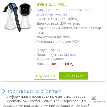
9990 р.
11990 р.
Видеоняня Maman VB606 (монитор в
виде смарт-часов)
Экран 3,9 см (1,54 дюйма).
Дальность до 250 метров.
Родительским блоком выступают смарт-
часы.
Двухсторонняя связь.
Активация при плаче (VOX).
Непрерывный мониторинг.
Модель: VB606.
Вибросигнал при обнаружении звука
Производитель:
Maman
.
вокруг камеры..
Артикул: 0240001.
Термометр.
Наличие:
нет на складе.
Ночное видение.
1 камера в комплекте.
Подробно
Предзаказ
О производителе Maman
Информация о производителе детских товаров
«Maman» ожидается. Если вы заинтересованы в
размещении или изменении информации о торговой