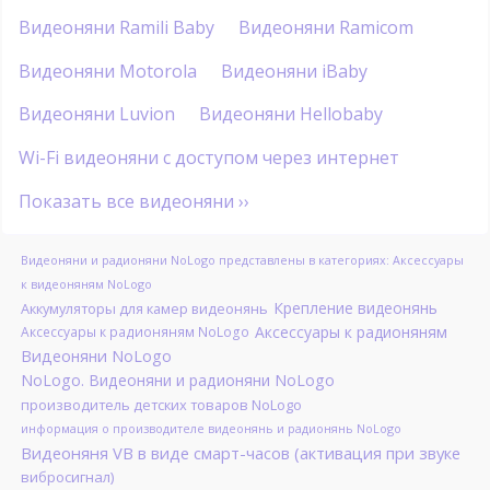
Видеоняни Ramili Baby
Видеоняни Ramicom
Видеоняни Motorola
Видеоняни iBaby
Видеоняни Luvion
Видеоняни Hellobaby
Wi-Fi видеоняни с доступом через интернет
Показать все видеоняни ››
Видеоняни и радионяни NoLogo представлены в категориях: Аксессуары
к видеоняням NoLogo
Крепление видеонянь
Аккумуляторы для камер видеонянь
Аксессуары к радионяням
Аксессуары к радионяням NoLogo
Видеоняни NoLogo
NoLogo. Видеоняни и радионяни NoLogo
производитель детских товаров NoLogo
информация о производителе видеонянь и радионянь NoLogo
Видеоняня VB в виде смарт-часов (активация при звуке
вибросигнал)