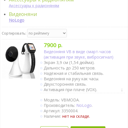
Аксессуары к радионяням
Видеоняни
NoLogo
Сортировать:
7900 р.
Видеоняня VB в виде смарт-часов
(активация при звуке, вибросигнал)
Экран 3,9 см (1,54 дюйма).
Дальность до 250 метров.
Надёжная и стабильная связь.
Видеоняня на руку как часы.
Двухсторонняя связь.
Активация при плаче (VOX).
Непрерывный мониторинг.
Модель: VBMODA.
Термометр.
Производитель:
NoLogo
.
Вибросигнал.
Артикул: 3350004.
Колыбельные мелодии.
Наличие:
нет на складе.
Таймер кормления.
Ночное видение.